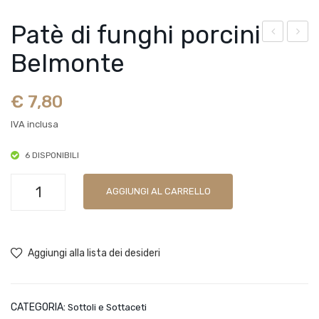
Patè di funghi porcini
riga
ung
Belmonte
no
hi
sgr
mis
€
7,80
ana
ti
IVA inclusa
to
Bel
Scal
mo
6 DISPONIBILI
zo
nte
Patè
Con
AGGIUNGI AL CARRELLO
di
ser
funghi
ve
porcini
Aggiungi alla lista dei desideri
Belmonte
quantità
CATEGORIA:
Sottoli e Sottaceti