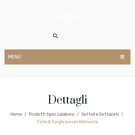
MENU
HOME
SHOP
Dettagli
Olio
Vino
Home
/
Prodotti tipici calabresi
/
Sottoli e Sottaceti
/
Prodotti tipici calabresi
Patè di funghi porcini Belmonte
CHI SIAMO