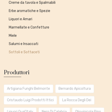
Creme da tavola e Spalmabili
Erbe aromatiche e Spezie
Liquori e Amari
Marmellate e Confetture
Miele
Salumi e Insaccati
Sottoli e Sottaceti
Produttori
Artigiana Funghi Belmonte
Bernardo Apicoltura
Cristaudo Luigi Prodotti Ittici
La Rocca Degli Dei
Liquori Qual'Italy
Nero Di Calabria
Oliovinicola Pino