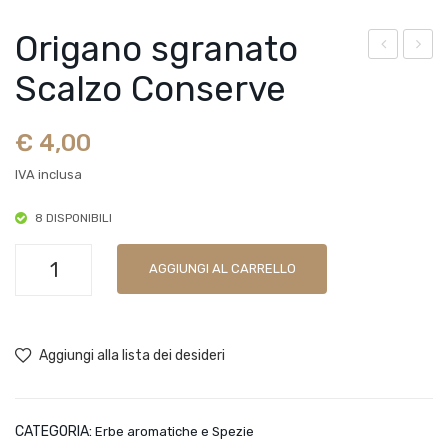
Origano sgranato
epe
atè
Scalzo Conserve
ron
di
cin
fun
€
4,00
o
ghi
IVA inclusa
essi
por
cca
cini
8 DISPONIBILI
to a
Bel
Origano
sca
mo
AGGIUNGI AL CARRELLO
sgranato
glie
nte
Scalzo
Scal
Conserve
zo
Aggiungi alla lista dei desideri
quantità
Con
ser
CATEGORIA:
Erbe aromatiche e Spezie
ve