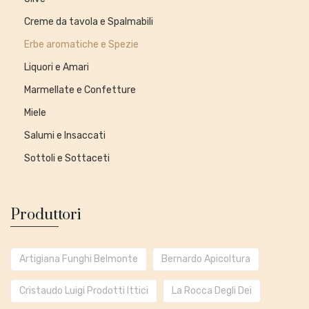
Creme da tavola e Spalmabili
Erbe aromatiche e Spezie
Liquori e Amari
Marmellate e Confetture
Miele
Salumi e Insaccati
Sottoli e Sottaceti
Produttori
Artigiana Funghi Belmonte
Bernardo Apicoltura
Cristaudo Luigi Prodotti Ittici
La Rocca Degli Dei