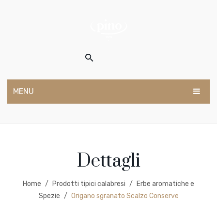
MENU
HOME
SHOP
Dettagli
Olio
Vino
Home
/
Prodotti tipici calabresi
/
Erbe aromatiche e
Prodotti tipici calabresi
Spezie
/
Origano sgranato Scalzo Conserve
CHI SIAMO