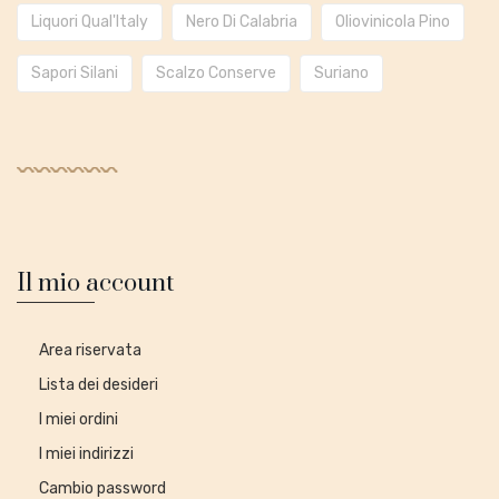
Liquori Qual'Italy
Nero Di Calabria
Oliovinicola Pino
Sapori Silani
Scalzo Conserve
Suriano
Il mio account
Area riservata
Lista dei desideri
I miei ordini
I miei indirizzi
Cambio password