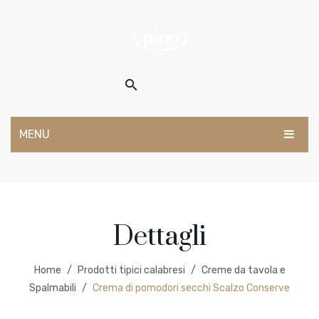
MENU
HOME
SHOP
Dettagli
Olio
Vino
Home
/
Prodotti tipici calabresi
/
Creme da tavola e
Prodotti tipici calabresi
Spalmabili
/
Crema di pomodori secchi Scalzo Conserve
CHI SIAMO