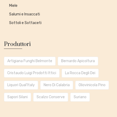
Miele
Salumi e Insaccati
Sottoli e Sottaceti
Produttori
Artigiana Funghi Belmonte
Bernardo Apicoltura
Cristaudo Luigi Prodotti Ittici
La Rocca Degli Dei
Liquori Qual'Italy
Nero Di Calabria
Oliovinicola Pino
Sapori Silani
Scalzo Conserve
Suriano