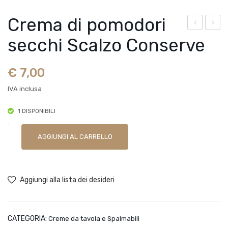
Crema di pomodori
ilett
rem
secchi Scalzo Conserve
i di
a
Cip
vulc
€
7,00
olla
anic
IVA inclusa
Ros
a di
sa
pep
1 DISPONIBILI
di
ero
Crema
Tro
nci
AGGIUNGI AL CARRELLO
di
pea
ni
pomodori
Cal
Scal
secchi
abri
zo
Aggiungi alla lista dei desideri
Scalzo
a
Con
Conserve
IGP
ser
quantità
CATEGORIA:
Creme da tavola e Spalmabili
Scal
ve