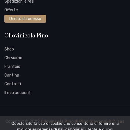
Spedizioni e resi
Offerte
Diritto di recesso
Oliovinicola Pino
Shop
Chi siamo
Frantoio
Cantina
Contatti
Il mio account
Copyright © 2022
Oliovincola Pino di Pino Giovanni & C. sas
Questo sito fa uso di cookie che consentono di fornire una
– P. IVA 02710390788
migliore esperienza di navigazione all'utente e quindi